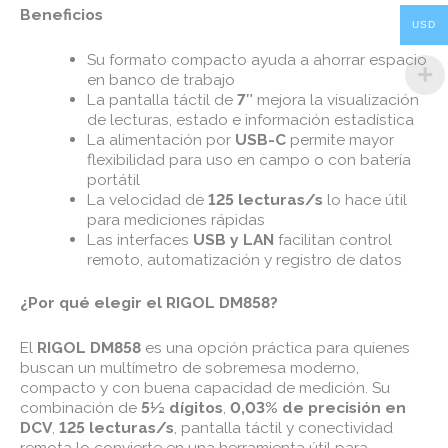
Beneficios
USD
Su formato compacto ayuda a ahorrar espacio
en banco de trabajo
La pantalla táctil de
7″
mejora la visualización
de lecturas, estado e información estadística
La alimentación por
USB-C
permite mayor
flexibilidad para uso en campo o con batería
portátil
La velocidad de
125 lecturas/s
lo hace útil
para mediciones rápidas
Las interfaces
USB y LAN
facilitan control
remoto, automatización y registro de datos
¿Por qué elegir el RIGOL DM858?
El
RIGOL DM858
es una opción práctica para quienes
buscan un multímetro de sobremesa moderno,
compacto y con buena capacidad de medición. Su
combinación de
5½ dígitos
,
0,03% de precisión en
DCV
,
125 lecturas/s
, pantalla táctil y conectividad
remota lo convierte en una herramienta útil para