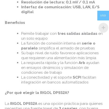
Resolución de lectura:
0,1 mV / 0,1 mA
Interfaz de comunicación:
USB, LAN, E/S
digital
USD
Beneficios
Permite trabajar con
tres salidas aisladas
en
un solo equipo
La función de conexión interna en
serie o
paralelo
simplifica el armado de pruebas
Su bajo nivel de ruido favorece aplicaciones
que requieren una alimentación más limpia
La respuesta rápida y la función
Arb
ayudan
en ensayos dinámicos y simulación de
condiciones de trabajo
La conectividad y el soporte
SCPI
facilitan
integración en bancos automatizados
¿Por qué elegir la RIGOL DP932A?
La
RIGOL DP932A
es una opción práctica para quienes
necesitan una fuente lineal de
3 canales
, con buena