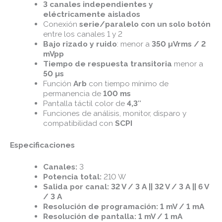
3 canales independientes y
eléctricamente aislados
Conexión
serie/paralelo con un solo botón
entre los canales 1 y 2
Bajo rizado y ruido
: menor a
350 µVrms / 2
mVpp
Tiempo de respuesta transitoria
menor a
50 µs
Función
Arb
con tiempo mínimo de
permanencia de
100 ms
Pantalla táctil color de
4,3″
Funciones de análisis, monitor, disparo y
compatibilidad con
SCPI
Especificaciones
Canales:
3
Potencia total:
210 W
Salida por canal:
32 V / 3 A || 32 V / 3 A || 6 V
/ 3 A
Resolución de programación:
1 mV / 1 mA
Resolución de pantalla:
1 mV / 1 mA